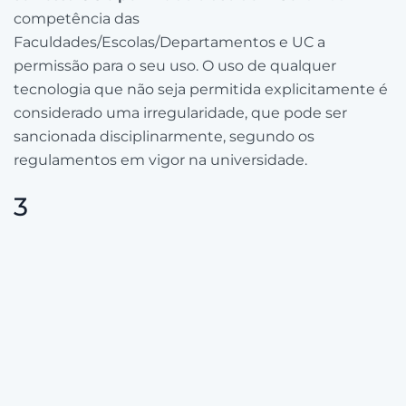
competência das
Faculdades/Escolas/Departamentos e UC a
permissão para o seu uso. O uso de qualquer
tecnologia que não seja permitida explicitamente é
considerado uma irregularidade, que pode ser
sancionada disciplinarmente, segundo os
regulamentos em vigor na universidade.
3
No caso de ser permitido o uso de IAGen,
discutir
sempre com o professor a possibilidade do seu
uso
, a razão desta escolha e a dimensão do seu uso.
Sendo uma tecnologia nova há um risco
permanente de plágio ou um desvio aos objetivos
da UC. No caso de uso de IAGen em audiovisuais o
prévio consentimento, por parte do professor, é