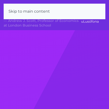
“As machines get better at being machines,
Iniciar Sessão
humans have to get better at being more
Skip to main content
human.”
com
— Andrew J. Scott, Professor of Economics
uLusófona
at London Business School